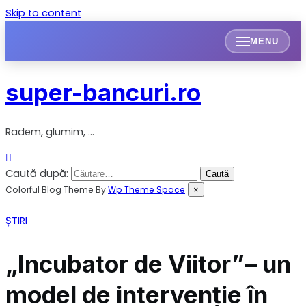
Skip to content
MENU
super-bancuri.ro
Radem, glumim, …
Caută după:
Colorful Blog Theme By
Wp Theme Space
×
ȘTIRI
„Incubator de Viitor”– un
model de intervenție în