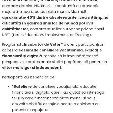
în rândul tinerilor (15-24 ani) a atins 27% în 2024
,
conform datelor INS, tinerii se confruntă cu provocări
majore în integrarea pe piața muncii. Mai mult,
aproximativ 40% dintre absolvenții de liceu întâmpină
dificultăți în găsirea unui loc de muncă potrivit
abilităților lor
, conform studiilor europene privind tinerii
NEET (Not in Education, Employment, or Training).
Programul
„Incubator de Viitor”
a oferit participanților
acces la
sesiuni de consiliere vocațională, educație
financiară și digitală
, menite să le îmbunătățească
perspectivele profesionale și să-i pregătească pentru un
viitor mai sigur și independent
.
Participanții au beneficiat de:
18ateliere
de consiliere vocațională, educație
financiară și digitală, care i-au ajutat să înțeleagă
felul în care funcționează piața muncii și să-și
dezvolte abilități esențiale pentru a colabora cu
potențiali angajatori.