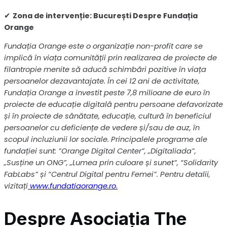
✔
Zona de intervenție: București Despre Fundația
Orange
Fundația Orange este o organizație non-profit care se
implică în viața comunității prin realizarea de proiecte de
filantropie menite să aducă schimbări pozitive în viața
persoanelor dezavantajate. În cei 12 ani de activitate,
Fundația Orange a investit peste 7,8 milioane de euro în
proiecte de educație digitală pentru persoane defavorizate
și în proiecte de sănătate, educație, cultură în beneficiul
persoanelor cu deficiențe de vedere și/sau de auz, în
scopul incluziunii lor sociale. Principalele programe ale
fundației sunt: ”Orange Digital Center”, „Digitaliada”,
„Susține un ONG”, „Lumea prin culoare și sunet”, “Solidarity
FabLabs” și “Centrul Digital pentru Femei”. Pentru detalii,
vizitați
www.fundatiaorange.ro
.
Despre
Asociația The