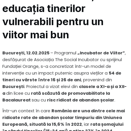
educația tinerilor
vulnerabili pentru un
viitor mai bun
București, 12.02.2025
– Programul
„Incubator de Viitor”
,
desfășurat de Asociația The Social Incubator cu sprijinul
Fundației Orange, s-a concretizat într-un model de
intervenție cu un impact puternic asupra vieților a
54 de
tineri cu vârste între 16 și 26 de ani
, provenind din
București
. Proiectul a vizat elevi din
clasele a XI-a și a XII-
a
din licee cu
rată scăzută de promovabilitate la
Bacalaureat
sau cu
risc ridicat de abandon școlar
.
Într-un context în care
România are una dintre cele mai
ridicate rate de abandon școlar timpuriu din Uniunea
Europeană, situată la 15,6% în 2022
, iar
rata șomajului