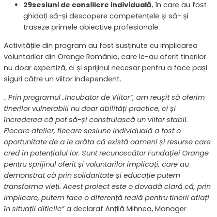
29sesiuni de consiliere individuală
, în care au fost
ghidați să-și descopere competențele și să- și
traseze primele obiective profesionale.
Activitățile din program au fost susținute cu implicarea
voluntarilor din Orange România, care le-au oferit tinerilor
nu doar expertiză, ci și sprijinul necesar pentru a face pași
siguri către un viitor independent.
„ Prin programul „Incubator de Viitor”, am reușit să oferim
tinerilor vulnerabili nu doar abilități practice, ci și
încrederea că pot să-și construiască un viitor stabil.
Fiecare atelier, fiecare sesiune individuală a fost o
oportunitate de a le arăta că există oameni și resurse care
cred în potențialul lor. Sunt recunoscător Fundației Orange
pentru sprijinul oferit și voluntarilor implicați, care au
demonstrat că prin solidaritate și educație putem
transforma vieți. Acest proiect este o dovadă clară că, prin
implicare, putem face o diferență reală pentru tinerii aflați
în situații dificile”
a declarat Anțilă Mihnea, Manager