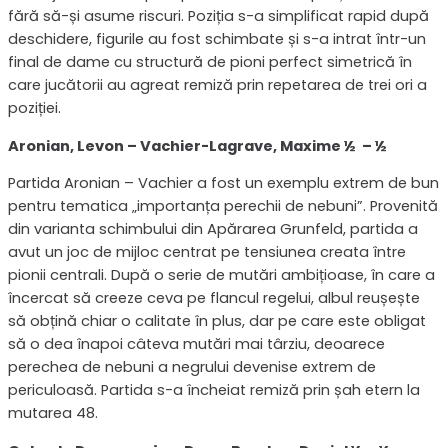
fără să-și asume riscuri. Poziția s-a simplificat rapid după
deschidere, figurile au fost schimbate și s-a intrat într-un
final de dame cu structură de pioni perfect simetrică în
care jucătorii au agreat remiză prin repetarea de trei ori a
poziției.
Aronian, Levon – Vachier-Lagrave, Maxime ½ – ½
Partida Aronian – Vachier a fost un exemplu extrem de bun
pentru tematica „importanța perechii de nebuni”. Provenită
din varianta schimbului din Apărarea Grunfeld, partida a
avut un joc de mijloc centrat pe tensiunea creata între
pionii centrali. După o serie de mutări ambițioase, în care a
încercat să creeze ceva pe flancul regelui, albul reușește
să obțină chiar o calitate în plus, dar pe care este obligat
să o dea înapoi câteva mutări mai târziu, deoarece
perechea de nebuni a negrului devenise extrem de
periculoasă. Partida s-a încheiat remiză prin șah etern la
mutarea 48.