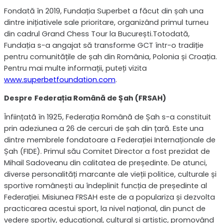
Fondată în 2019, Fundația Superbet a făcut din șah una
dintre inițiativele sale prioritare, organizând primul turneu
din cadrul Grand Chess Tour la București.Totodată,
Fundația s-a angajat să transforme GCT într-o tradiție
pentru comunitățile de șah din România, Polonia și Croația.
Pentru mai multe informații, puteți vizita
www.superbetfoundation.com
.
Despre
Federația Română de Șah (FRSAH)
Înființată în 1925, Federația Română de Șah s-a constituit
prin adeziunea a 26 de cercuri de șah din țară. Este una
dintre membrele fondatoare a Federației Internaționale de
Șah (FIDE). Primul său Comitet Director a fost prezidat de
Mihail Sadoveanu din calitatea de președinte. De atunci,
diverse personalități marcante ale vieții politice, culturale și
sportive românești au îndeplinit funcția de președinte al
Federației. Misiunea FRSAH este de a populariza și dezvolta
practicarea acestui sport, la nivel național, din punct de
vedere sportiv, educațional, cultural și artistic, promovând