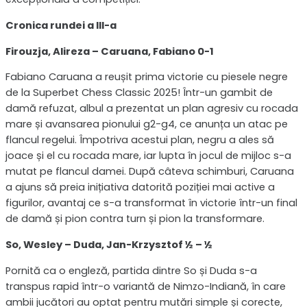
Cronica rundei a III-a
Firouzja, Alireza – Caruana, Fabiano 0-1
Fabiano Caruana a reușit prima victorie cu piesele negre
de la Superbet Chess Classic 2025! Într-un gambit de
damă refuzat, albul a prezentat un plan agresiv cu rocada
mare și avansarea pionului g2-g4, ce anunța un atac pe
flancul regelui. Împotriva acestui plan, negru a ales să
joace și el cu rocada mare, iar lupta în jocul de mijloc s-a
mutat pe flancul damei. După câteva schimburi, Caruana
a ajuns să preia inițiativa datorită poziției mai active a
figurilor, avantaj ce s-a transformat în victorie într-un final
de damă și pion contra turn și pion la transformare.
So, Wesley – Duda, Jan-Krzysztof ½ – ½
Pornită ca o engleză, partida dintre So și Duda s-a
transpus rapid într-o variantă de Nimzo-Indiană, în care
ambii jucători au optat pentru mutări simple și corecte,