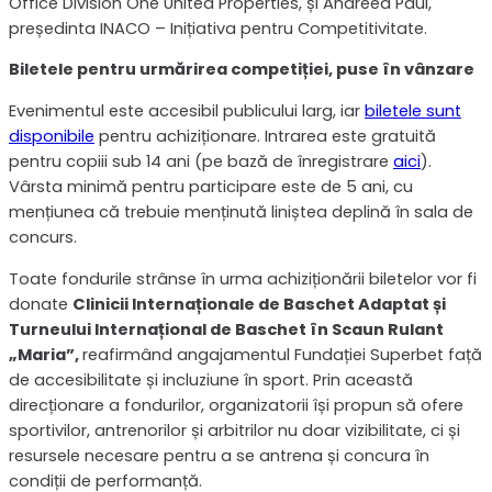
Office Division One United Properties, și Andreea Paul,
președinta INACO – Inițiativa pentru Competitivitate.
Biletele pentru urmărirea competiției, puse în vânzare
Evenimentul este accesibil publicului larg, iar
biletele sunt
disponibile
pentru achiziționare. Intrarea este gratuită
pentru copiii sub 14 ani (pe bază de înregistrare
aici
).
Vârsta minimă pentru participare este de 5 ani, cu
mențiunea că trebuie menținută liniștea deplină în sala de
concurs.
Toate fondurile strânse în urma achiziționării biletelor vor fi
donate
Clinicii Internaționale de Baschet Adaptat și
Turneului Internațional de Baschet în Scaun Rulant
„Maria”,
reafirmând angajamentul Fundației Superbet față
de accesibilitate și incluziune în sport. Prin această
direcționare a fondurilor, organizatorii își propun să ofere
sportivilor, antrenorilor și arbitrilor nu doar vizibilitate, ci și
resursele necesare pentru a se antrena și concura în
condiții de performanță.