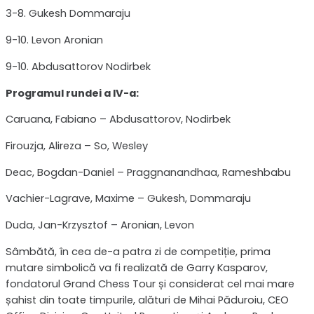
3-8. Gukesh Dommaraju
9-10. Levon Aronian
9-10. Abdusattorov Nodirbek
Programul rundei a IV-a:
Caruana, Fabiano – Abdusattorov, Nodirbek
Firouzja, Alireza – So, Wesley
Deac, Bogdan-Daniel – Praggnanandhaa, Rameshbabu
Vachier-Lagrave, Maxime – Gukesh, Dommaraju
Duda, Jan-Krzysztof – Aronian, Levon
Sâmbătă, în cea de-a patra zi de competiție, prima
mutare simbolică va fi realizată de Garry Kasparov,
fondatorul Grand Chess Tour și considerat cel mai mare
șahist din toate timpurile, alături de Mihai Păduroiu, CEO