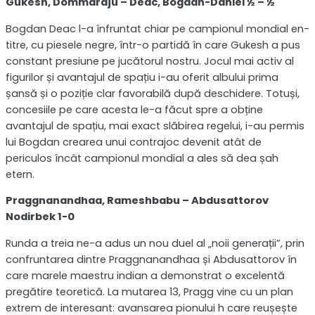
Gukesh, Dommaraju – Deac, Bogdan-Daniel ½ – ½
Bogdan Deac l-a înfruntat chiar pe campionul mondial en-
titre, cu piesele negre, într-o partidă în care Gukesh a pus
constant presiune pe jucătorul nostru. Jocul mai activ al
figurilor și avantajul de spațiu i-au oferit albului prima
șansă și o poziție clar favorabilă după deschidere. Totuși,
concesiile pe care acesta le-a făcut spre a obține
avantajul de spațiu, mai exact slăbirea regelui, i-au permis
lui Bogdan crearea unui contrajoc devenit atât de
periculos încât campionul mondial a ales să dea șah
etern.
Praggnanandhaa, Rameshbabu – Abdusattorov
Nodirbek 1-0
Runda a treia ne-a adus un nou duel al „noii generații”, prin
confruntarea dintre Praggnanandhaa și Abdusattorov în
care marele maestru indian a demonstrat o excelentă
pregătire teoretică. La mutarea 13, Pragg vine cu un plan
extrem de interesant: avansarea pionului h care reușește