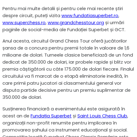
Pentru mai multe detalii și pentru cele mai recente știri
despre circuit, puteți vizita
www.fundatiasuperbet.ro
,
www.superchess.ro
,
www.grandchesstour.org
și urmări
paginile de social-media ale Fundației Superbet și GCT.
Anul acesta, circuitul Grand Chess Tour oferă jucătorilor
șansa de a concura pentru premii totale în valoare de 1,6
milioane de dolari. Turneele clasice beneficiază de un fond
dedicat de 350.000 de dolari, iar probele rapide și blitz vor
premia câștigătorii cu câte 175.000 de dolari fiecare. Finalul
circuitului va fi marcat de o etapă eliminatorie inedită, în
care primii patru jucatori ai clasamentului general vor
disputa partide decisive pentru un premiu suplimentar de
350.000 de dolari.
Susținerea financiară a evenimentului este asigurată în
acest an de
Fundația Superbet
și
Saint Louis Chess Club
,
organizații non-profit renumite pentru implicarea în
promovarea șahului ca instrument educațional și social.
Competiția locală Superbet Chess Classic România este