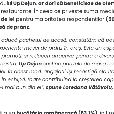
rdului
Up Dejun
,
ar dori să beneficieze de ofer
s la restaurante. În ceea ce privește suma med
de lei
pentru majoritatea respondenților
(50
asă de prânz
.
și aducă pachetul de acasă, constatăm că posi
 experiența mesei de prânz în oraș. Este un a
romoții și reduceri atractive, pentru a diversi
 nostru.
Up Dejun
susține pauzele de masă cu 
dei. În acest mod, angajații își recâștigă clar
 în echipă, toate contribuind la creșterea capa
-i mai bun din ei”,
spune
Loredana Vătăvoiu,
ți aleg
bucătăria românească (63,1%)
, în t