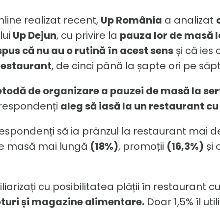
nline realizat recent,
Up România
a analizat
lui
Up Dejun
, cu privire la
pauza lor de masă l
pus că nu au o rutină în acest sens
și că ies
 restaurant
, de cinci până la șapte ori pe să
odă de organizare a pauzei de masă la ser
 respondenți
aleg să iasă la un restaurant cu
spondenți să ia prânzul la restaurant mai de
 de masă mai lungă
(18%)
, promoții
(16,3%)
și 
iarizați cu posibilitatea plății în restaurant c
turi și magazine alimentare.
Doar 1,5% îl uti