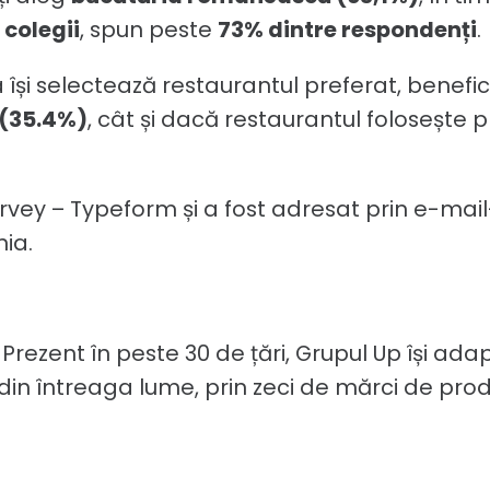
 colegii
, spun peste
73% dintre respondenți
.
își selectează restaurantul preferat, benefici
(35.4%)
, cât și dacă restaurantul folosește 
rvey – Typeform și a fost adresat prin e-mail-u
ia.
Prezent în peste 30 de țări, Grupul Up își adapt
in întreaga lume, prin zeci de mărci de produs