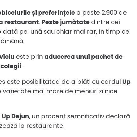
obiceiurile și preferințele
a peste 2.900 de
a restaurant
.
Peste jumătate
dintre cei
 o dată pe lună sau chiar mai rar, în timp ce
ptămână.
viciu
este prin
aducerea unui pachet de
 colegii
.
s este posibilitatea de a plăti cu cardul
Up
o varietate mai mare de meniuri zilnice
u
Up Dejun
, un procent semnificativ declară
lizează la restaurante.