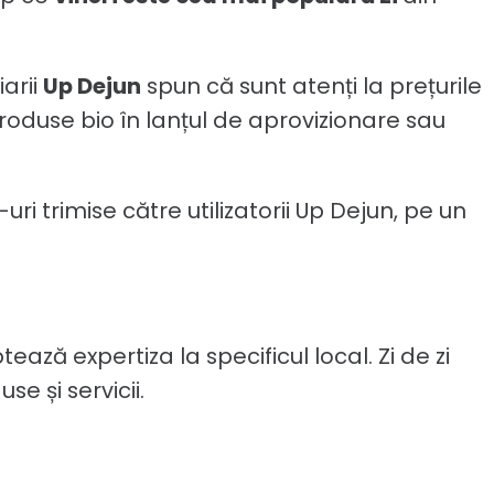
arii
Up Dejun
spun că sunt atenți la prețurile
produse bio în lanțul de aprovizionare sau
ri trimise către utilizatorii Up Dejun, pe un
ează expertiza la specificul local. Zi de zi
e și servicii.