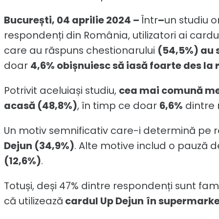
București, 04 aprilie 2024 –
Într
–
un studiu o
respondenți din România, utilizatori ai cardu
care au răspuns chestionarului
(54,5%) au s
doar
4,6% obișnuiesc să iasă foarte des la
Potrivit aceluiași studiu,
cea mai comună met
acasă (48,8%)
, în timp ce doar
6,6%
dintre
Un motiv semnificativ care-i determină pe re
Dejun (34,9%)
. Alte motive includ o pauză
(12,6%)
.
Totuși, deși 47% dintre respondenți sunt famil
că utilizează
cardul Up Dejun
în supermarke