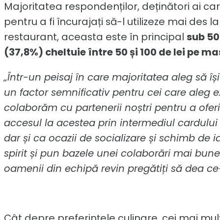
Majoritatea respondenților, deținători ai ca
pentru a fi încurajați să-l utilizeze mai de
restaurant, aceasta este în principal
sub 50 
(37,8%) cheltuie între 50 și 100 de lei pe m
„Î
ntr-un peisaj în care majoritatea aleg să î
un factor semnificativ pentru cei care aleg
colaborăm cu partenerii noștri pentru a oferi p
accesul la acestea prin intermediul cardului
dar și ca ocazii de socializare și schimb de i
spirit și pun bazele unei colaborări mai bune
oamenii din echipă revin pregătiți să dea ce
Cât depre preferințele culinare, cei mai mul