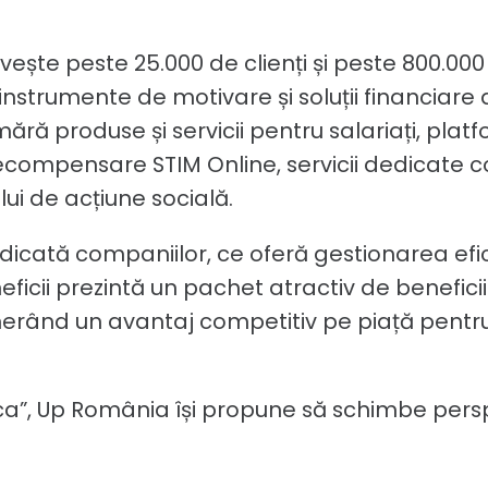
ște peste 25.000 de clienți și peste 800.000
instrumente de motivare și soluții financia
ră produse și servicii pentru salariați, platfo
 recompensare STIM Online, servicii dedicate c
i de acțiune socială.
dicată companiilor, ce oferă gestionarea efici
ficii prezintă un pachet atractiv de beneficii 
enerând un avantaj competitiv pe piață pentr
ca”, Up România își propune să schimbe per