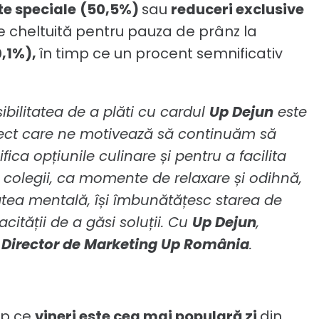
te speciale
(50,5%)
sau
reduceri exclusive
ie cheltuită pentru pauza de prânz la
,1%),
în timp ce un procent semnificativ
bilitatea de a plăti cu cardul
Up Dejun
este
spect care ne motivează să continuăm să
fica opțiunile culinare și pentru a facilita
colegii, ca momente de relaxare și odihnă,
itatea mentală, își îmbunătățesc starea de
cității de a găsi soluții. Cu
Up Dejun
,
 Director de Marketing Up România
.
imp ce
vineri este cea mai populară zi
din