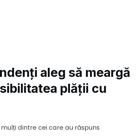
ndenți aleg să meargă
ibilitatea plății cu
 mulți dintre cei care au răspuns